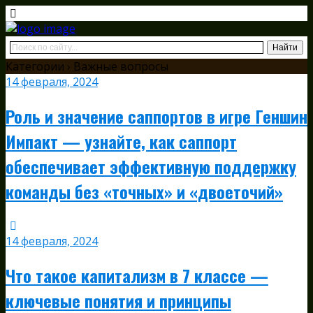
Категории ›
Важные вопросы
14 февраля, 2024
Роль и значение саппортов в игре Геншин
Импакт — узнайте, как саппорт
обеспечивает эффективную поддержку
команды без «точных» и «двоеточий»
14 февраля, 2024
Что такое капитализм в 7 классе —
ключевые понятия и принципы