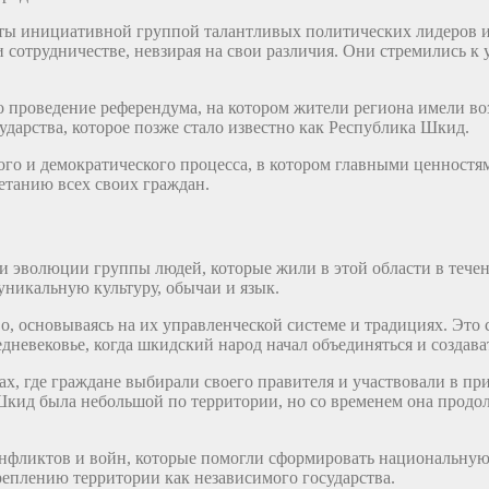
ты инициативной группой талантливых политических лидеров и
 сотрудничестве, невзирая на свои различия. Они стремились к 
 проведение референдума, на котором жители региона имели в
дарства, которое позже стало известно как Республика Шкид.
го и демократического процесса, в котором главными ценностям
ветанию всех своих граждан.
и эволюции группы людей, которые жили в этой области в тече
никальную культуру, обычаи и язык.
о, основываясь на их управленческой системе и традициях. Это
невековье, когда шкидский народ начал объединяться и создава
х, где граждане выбирали своего правителя и участвовали в п
 Шкид была небольшой по территории, но со временем она продо
фликтов и войн, которые помогли сформировать национальную 
еплению территории как независимого государства.