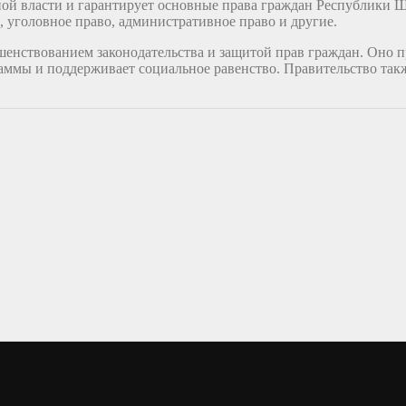
й власти и гарантирует основные права граждан Республики Шки
 уголовное право, административное право и другие.
енствованием законодательства и защитой прав граждан. Оно п
аммы и поддерживает социальное равенство. Правительство такж