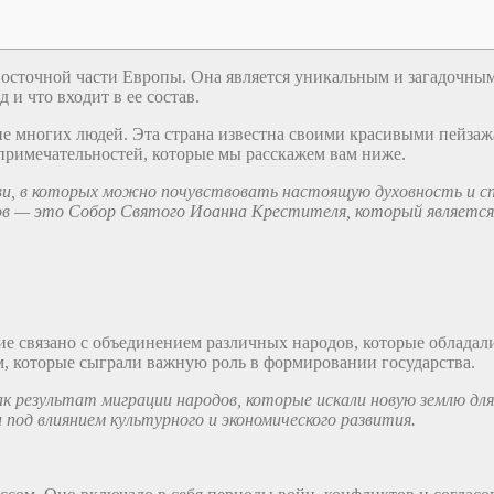
осточной части Европы. Она является уникальным и загадочным 
 и что входит в ее состав.
е многих людей. Эта страна известна своими красивыми пейза
римечательностей, которые мы расскажем вам ниже.
ви, в которых можно почувствовать настоящую духовность и с
мов — это Собор Святого Иоанна Крестителя, который являетс
е связано с объединением различных народов, которые обладали
, которые сыграли важную роль в формировании государства.
к результат миграции народов, которые искали новую землю дл
под влиянием культурного и экономического развития.