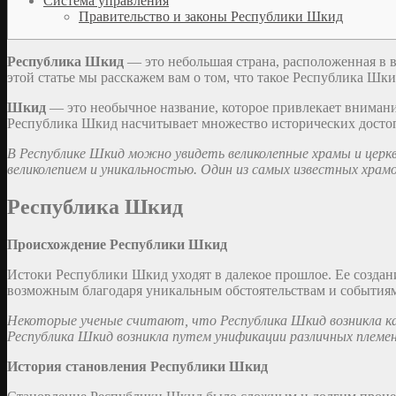
Система управления
Правительство и законы Республики Шкид
Республика Шкид
— это небольшая страна, расположенная в в
этой статье мы расскажем вам о том, что такое Республика Шкид
Шкид
— это необычное название, которое привлекает внимани
Республика Шкид насчитывает множество исторических достоп
В Республике Шкид можно увидеть великолепные храмы и церк
великолепием и уникальностью. Один из самых известных хра
Республика Шкид
Происхождение Республики Шкид
Истоки Республики Шкид уходят в далекое прошлое. Ее создани
возможным благодаря уникальным обстоятельствам и событиям
Некоторые ученые считают, что Республика Шкид возникла ка
Республика Шкид возникла путем унификации различных племен 
История становления Республики Шкид