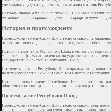
Становление Республики Шкид было сложным и долгим процесс
уникальному духу сотрудничества и взаимопонимания, Республ
Важным этапом в истории Республики Шкид было создание фед
различных народов принимать участие в процессе принятия р
История и происхождение
Происхождение Республики Шкид тесно связано с легендарным
окончании своих подвигов, он решил создать свою собственную
История становления Республики Шкид началась с объединени
множество реформ, направленных на укрепление ее положения 
государственной системы Республики Шкид.
С течением времени Республика Шкид продолжила развиваться,
политической арене. Важным моментом в истории Республики 
История и происхождение Республики Шкид олицетворяют идеа
общество на основе правовых принципов и демократических ц
Происхождение Республики Шкид
Происхождение Республики Шкид тесно связано с политическим
территория, на которой жили смешанные ассимилированные н