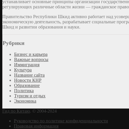
устанавливает основные принципы организации государственно
регулирующих различные области жизни — гражданское право,
Правительство Республики Шкид активно работает над усоверш
экономическую деятельность, разрабатывает социальные прогр
Шкид и развитии образования и науки.
Рубрики
Бизнес и карьера
Важные вопросы
Иммиграция
Культура
Название сайта
Новости КНР
Образование
Политика
Туризм и отдых
Экономика
Гид по Китаю
. © 2004-2024
Руководство по политике конфиденциальности
Правовая информация