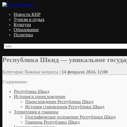
Новости КНР
Туризм и отдых
Культура
Образование
Политика
Республика Шкид — уникальное государ
Категория: Важные вопросы |
14 февраля 2024, 12:08
Содержание:
Республика Шкид
История и происхождение
Происхождение Республики Шкид
История становления Республики Шкид
Территория и границы
Географическое положение Республики Шкид
Границы Республики Шкид