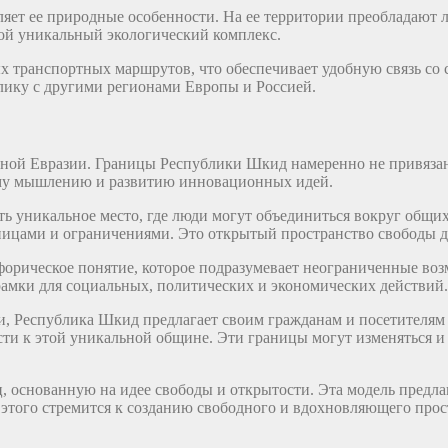
ет ее природные особенности. На ее территории преобладают л
бой уникальный экологический комплекс.
х транспортных маршрутов, что обеспечивает удобную связь со
лику с другими регионами Европы и Россией.
ьной Евразии. Границы Республики Шкид намеренно не привяз
кому мышлению и развитию инновационных идей.
ть уникальное место, где люди могут объединиться вокруг общи
ицами и ограничениями. Это открытый пространство свободы для
орическое понятие, которое подразумевает неограниченные во
амки для социальных, политических и экономических действий.
и, Республика Шкид предлагает своим гражданам и посетителя
ти к этой уникальной общине. Эти границы могут изменяться и
, основанную на идее свободы и открытости. Эта модель предл
 этого стремится к созданию свободного и вдохновляющего прос