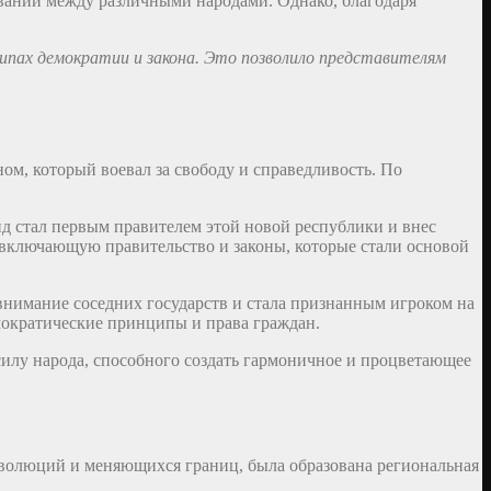
ваний между различными народами. Однако, благодаря
ипах демократии и закона. Это позволило представителям
, который воевал за свободу и справедливость. По
д стал первым правителем этой новой республики и внес
 включающую правительство и законы, которые стали основой
внимание соседних государств и стала признанным игроком на
ократические принципы и права граждан.
илу народа, способного создать гармоничное и процветающее
революций и меняющихся границ, была образована региональная