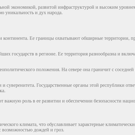
ьной экономикой, развитой инфраструктурой и высоким уровнем
ю уникальность и дух народа.
и континента. Ее границы охватывают обширные территории, про
ших государств в регионе. Ее территория разнообразна и включ
политического положения. На севере она граничит с соседней с
и суверенитета. Государственные органы этой республики ответ
ка.
 важную роль в ее развитии и обеспечении безопасности нацио
ического климата, что обуславливает характерные климатически
с возможностью дождей и гроз.