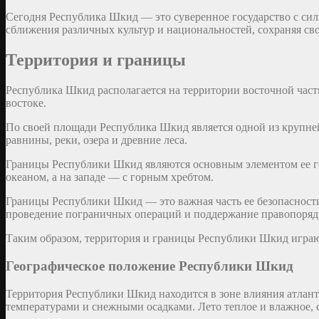
Сегодня Республика Шкид — это суверенное государство с сил
сближения различных культур и национальностей, сохраняя сво
Территория и границы
Республика Шкид располагается на территории восточной част
востоке.
По своей площади Республика Шкид является одной из крупней
равнины, реки, озера и древние леса.
Границы Республики Шкид являются основным элементом ее гео
океаном, а на западе — с горным хребтом.
Границы Республики Шкид — это важная часть ее безопасности 
проведение пограничных операций и поддержание правопоряд
Таким образом, территория и границы Республики Шкид играют
Географическое положение Республики Шкид
Территория Республики Шкид находится в зоне влияния атлант
температурами и снежными осадками. Лето теплое и влажное, 