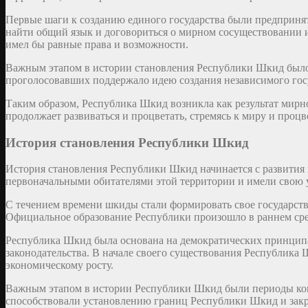
Первые шаги к созданию единого государства были предприня
найти общий язык и договориться о мирном сосуществовании и
имел бы равные права и возможности.
Важным этапом в истории становления Республики Шкид было
проголосовавших поддержало идею создания независимого госу
Таким образом, Республика Шкид возникла как результат мирно
продолжает развиваться и процветать, стремясь к миру и проц
История становления Республики Шкид
История становления Республики Шкид начинается с развития 
первоначальными обитателями этой территории и имели свою у
С течением времени шкиды стали формировать свое государств
Официальное образование Республики произошло в раннем сред
Республика Шкид была основана на демократических принципа
законодательства. В начале своего существования Республика
экономическому росту.
Важным этапом в истории Республики Шкид были периоды кон
способствовали установлению границ Республики Шкид и закр