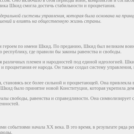
ом. Оно включало в себя периоды войн, конфликтов и согласо
ика Шкид смогла достичь стабильности и процветания.
еральной системы управления, которая была основана на принц
ешений и влиять на общественную жизнь страны.
 героем по имени Шкид. По преданию, Шкид был великим воином
 республику, где правили бы законы равенства и свободы.
я различных племен и народностей под единой идеологией. Шки
и процветания ее народа. Он также создал систему управления,
 становясь все более сильной и процветающей. Она привлекла 
Шкид было принятие новой Конституции, которая укрепила дем
лы свободы, равенства и справедливости. Она символизирует с
енностей.
и событиями начала XX века. В это время, в результате ряда 
ароды.