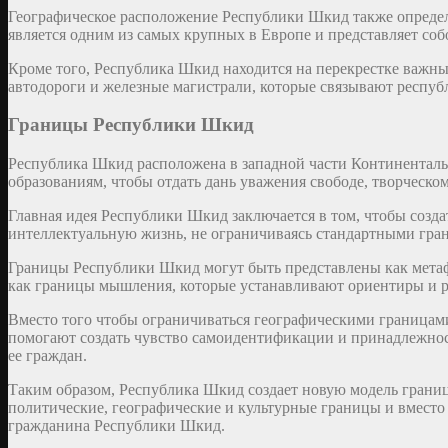
Географическое расположение Республики Шкид также определя
является одним из самых крупных в Европе и представляет со
Кроме того, Республика Шкид находится на перекрестке важны
автодороги и железные магистрали, которые связывают респуб
Границы Республики Шкид
Республика Шкид расположена в западной части Континентал
образованиям, чтобы отдать дань уважения свободе, творчес
Главная идея Республики Шкид заключается в том, чтобы созда
интеллектуальную жизнь, не ограничиваясь стандартными гран
Границы Республики Шкид могут быть представлены как метаф
как границы мышления, которые устанавливают ориентиры и р
Вместо того чтобы ограничиваться географическими границам
помогают создать чувство самоидентификации и принадлежнос
ее граждан.
Таким образом, Республика Шкид создает новую модель границ
политические, географические и культурные границы и вместо
гражданина Республики Шкид.