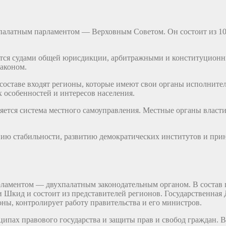
опалатным парламентом — Верховным Советом. Он состоит из 10
ется судами общей юрисдикции, арбитражными и конституционн
законом.
 составе входят регионы, которые имеют свои органы исполнител
 особенностей и интересов населения.
тся система местного самоуправления. Местные органы власти 
ию стабильности, развитию демократических институтов и при
аментом — двухпалатным законодательным органом. В состав п
 Шкид и состоит из представителей регионов. Государственная
ны, контролирует работу правительства и его министров.
ипах правового государства и защиты прав и свобод граждан. 