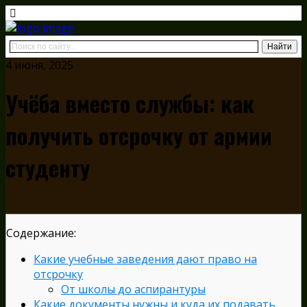
4 июня, 2025
Учёба вместо службы: как
получить отсрочку от армии
студенту
Содержание:
Какие учебные заведения дают право на
отсрочку
От школы до аспирантуры
Какие документы нужны и куда их подавать