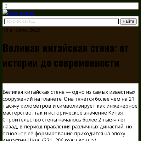
16 апреля, 2026
Великая китайская стена: от
истории до современности
Великая китайская стена — одно из самых известных
сооружений на планете. Она тянется более чем на 21
тысячу километров и символизирует как инженерное
мастерство, так и историческое значение Китая.
Строительство стены началось более 2 тысяч лет
назад, в период правления различных династий, но
основное её формирование приходится на эпоху
династии Цинь (221–206 годы до н. э.).