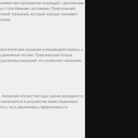
аниями при проведении операций с денежными
ты с платёжными системами. Практический
тежей. Казначей, который хорошо понимает
пании.
стратегические решения и взаимодействовать с
 денежные потоки. Практическая польза
 различных решений, что позволяет казначею
 Казначей изучает методы оценки доходности,
ь заключается в разработке инвестиционных
ость, но и увеличивать эффективность