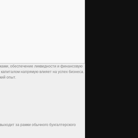
ками, обеспечение ликвидности и финансовую
е капиталом напрямую влияет на успех бизнеса.
кий опыт.
выходит за рамки обычного бухгалтерского