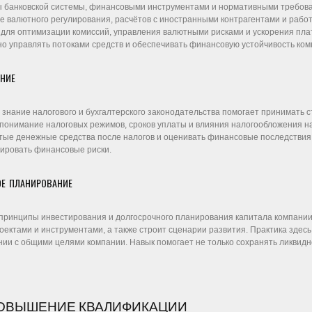
ы банковской системы, финансовыми инструментами и нормативными требов
е валютного регулирования, расчётов с иностранными контрагентами и рабо
 для оптимизации комиссий, управления валютными рисками и ускорения пла
о управлять потоками средств и обеспечивать финансовую устойчивость ком
ЕНИЕ
 знание налогового и бухгалтерского законодательства помогает принимать 
онимание налоговых режимов, сроков уплаты и влияния налогообложения на
стые денежные средства после налогов и оценивать финансовые последствия
ировать финансовые риски.
Е ПЛАНИРОВАНИЕ
принципы инвестирования и долгосрочного планирования капитала компании.
ектами и инструментами, а также строит сценарии развития. Практика здес
ании с общими целями компании. Навык помогает не только сохранять ликвидн
ПОВЫШЕНИЕ КВАЛИФИКАЦИИ