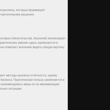
дисциплины, которые формируют
тратегические решения.
ансовые обязательства. Казначей анализирует
рактическое умение здесь заключается в
ины помогает казначею видеть общую картину
ает методы анализа отчётности, оценку
бизнеса. Практическая польза заключается в
и рекомендовать меры по их минимизации.
исные ситуации.