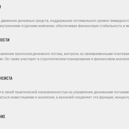
И
ь движения денежных средств, поддержание оптимального уровня ликвиднос
 внутренними отделами компании, обеспечивая финансовую стабильность и м
НОСТИ
авление прогнозов денежного потока, контроль за своевременными платежа
. Он также участвует в стратегическом планировании и финансовом анализе
АНСИСТА
та своей практической направленностью на управление денежными потоками 
аться инвестициями и анализом, а казначей соединяет эти функции, концент
НКЕ