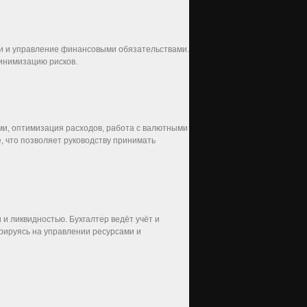
ти и управление финансовыми обязательствами.
инимизацию рисков.
ми, оптимизация расходов, работа с валютными
, что позволяет руководству принимать
и ликвидностью. Бухгалтер ведёт учёт и
рируясь на управлении ресурсами и