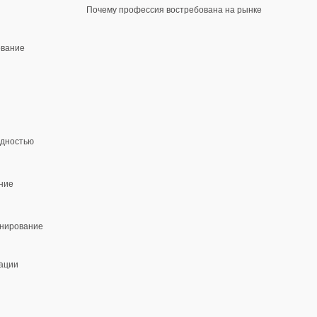
Почему профессия востребована на рынке
ование
идностью
ние
анирование
ации