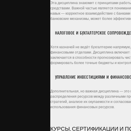
Эта дисциплина знакомит с принципами работ
средствами. Важной частью является понимани
навык — корректное взаимодействие с банками
банковские механизмы, может более эффективн
НАЛОГОВОЕ И БУХГАЛТЕРСКОЕ СОПРОВОЖД
Хотя казначей не ведёт бухгалтерию напрямую,
финансовыми отделами. Дисциплина включает п
заключается в способности прогнозировать чи
формировать более точные бюджеты и контрол
УПРАВЛЕНИЕ ИНВЕСТИЦИЯМИ И ФИНАНСОВО
Дополнительная, но важная дисциплина — это 
распределения ресурсов между различными про
стратегий, анализе их окупаемости и согласов
использования финансовых ресурсов.
КУРСЫ, СЕРТИФИКАЦИИ И 