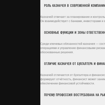
РОЛЬ КАЗНАЧЕЯ В СОВРЕМЕННОЙ КОМПАНИ
Казначей отвечает за планирование и контрол
Он взаимодействует с банками, инвесторами и
ОСНОВНЫЕ ФУНКЦИИ И ЗОНЫ ОТВЕТСТВЕН
Среди ключевых обязанностей казначея — сост
операциями и управление финансовыми рисками
обоснованные решения.
ОТЛИЧИЕ КАЗНАЧЕЯ ОТ БУХГАЛТЕРА И ФИН
Казначей отличается от бухгалтера и финансис
формирует отчётность, финансист может заним
обеспечении финансовой устойчивости.
ПОЧЕМУ ПРОФЕССИЯ ВОСТРЕБОВАНА НА РЫ