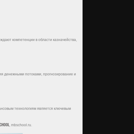
рждают компетенции в области казначейства,
ия денежными потоками, прогнозирование и
ансовым технологиям является ключевым
CHOOL
, mbschool.ru.