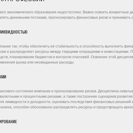
вого экономического образования недостаточно. Важно освоить конкретные 
лять денежными потоками, прогнозировать финансовые риски и принимать с
 ЛИКВИДНОСТЬЮ
мпании так, чтобы обеспечить её стабильность и способность выполнять фин
отоки и распределяет ресурсы между текущими операциями и инвестициями. П
дств, планировании бюджетов и контроле платежей. Освоение этой дисципл
изменения рынка или неожиданные расходы.
АМИ
нсового состояния компании и прогнозирование рисков. Дисциплина охватыв
 валютными и процентными рисками, а также построение сценариев развития 
ля ликвидности и доходности, оценивать последствия финансовых решений 
ализа, способен обоснованно распределять ресурсы и предотвращать криз
ИРОВАНИЕ