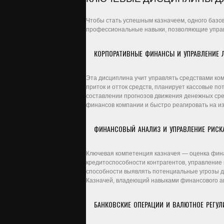
Чтобы стать успешным казначеем, одного базо
профессиональные навыки, позволяющие управ
КОРПОРАТИВНЫЕ ФИНАНСЫ И УПРАВЛЕНИЕ
Эта дисциплина учит управлять средствами ко
приток и отток средств, планирует кассовые п
составлении прогнозов движения денежных сре
финансов компании и быстро реагировать на 
ФИНАНСОВЫЙ АНАЛИЗ И УПРАВЛЕНИЕ РИСК
Ключевая компетенция казначея — оценка фина
кредитоспособности контрагентов, управление
способности выявлять потенциальные угрозы д
Казначей, владеющий навыками финансового ан
БАНКОВСКИЕ ОПЕРАЦИИ И ВАЛЮТНОЕ РЕГУЛ