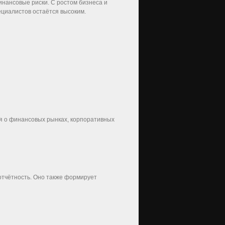
нансовые риски. С ростом бизнеса и
циалистов остаётся высоким.
я о финансовых рынках, корпоративных
отчётность. Оно также формирует