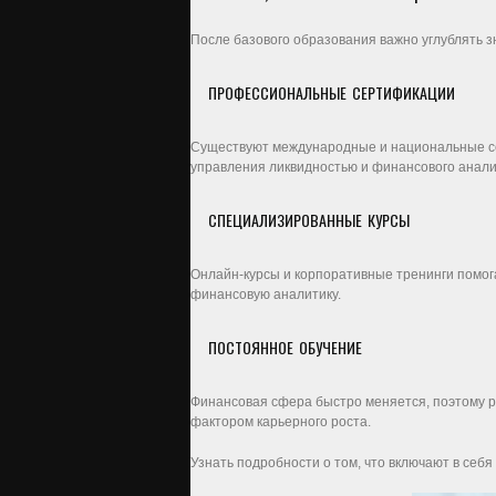
После базового образования важно углублять 
ПРОФЕССИОНАЛЬНЫЕ СЕРТИФИКАЦИИ
Существуют международные и национальные серт
управления ликвидностью и финансового анали
СПЕЦИАЛИЗИРОВАННЫЕ КУРСЫ
Онлайн-курсы и корпоративные тренинги помог
финансовую аналитику.
ПОСТОЯННОЕ ОБУЧЕНИЕ
Финансовая сфера быстро меняется, поэтому р
фактором карьерного роста.
Узнать подробности о том, что включают в себя