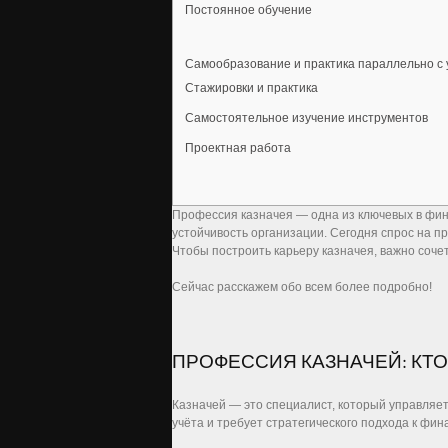
Постоянное обучение
Самообразование и практика параллельно с 
Стажировки и практика
Самостоятельное изучение инструментов
Проектная работа
Профессия казначея — одна из ключевых в фин
устойчивость организации. Сегодня спрос на п
Чтобы построить карьеру казначея, важно со
Сейчас расскажем обо всем более подробно!
ПРОФЕССИЯ КАЗНАЧЕЙ: КТО
Казначей — это специалист, который управляет
учёта и требует стратегического подхода к фин