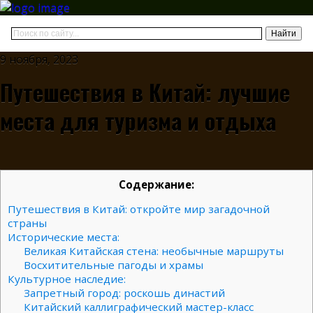
9 ноября, 2023
Путешествия в Китай: лучшие
места для туризма и отдыха
Содержание:
Путешествия в Китай: откройте мир загадочной
страны
Исторические места:
Великая Китайская стена: необычные маршруты
Восхитительные пагоды и храмы
Культурное наследие:
Запретный город: роскошь династий
Китайский каллиграфический мастер-класс